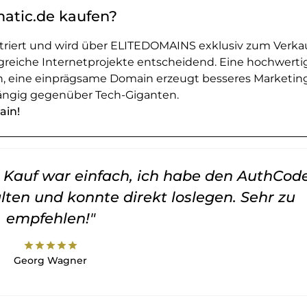
rmatic.de kaufen?
striert und wird über ELITEDOMAINS exklusiv zum Verka
greiche Internetprojekte entscheidend. Eine hochwerti
en, eine einprägsame Domain erzeugt besseres Marketin
ngig gegenüber Tech-Giganten.
ain!
er Kauf war einfach, ich habe den AuthCod
lten und konnte direkt loslegen. Sehr zu
empfehlen!"
star
star
star
star
star
Georg Wagner