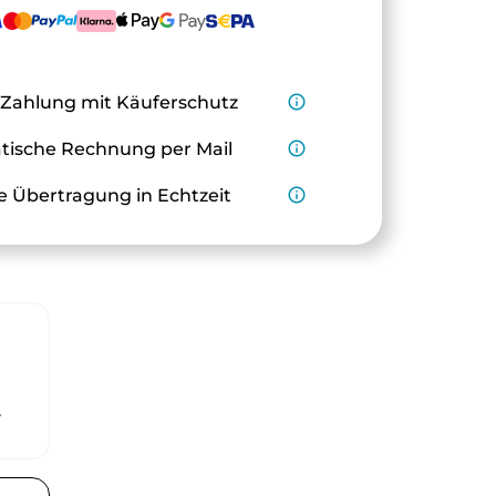
 Zahlung mit Käuferschutz
info_outline
ische Rechnung per Mail
info_outline
e Übertragung in Echtzeit
info_outline
r