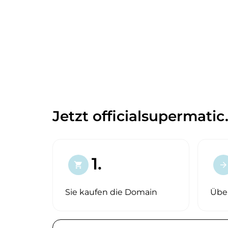
Jetzt officialsupermatic
1.
shopping_cart
arrow_forward
Sie kaufen die Domain
Übe