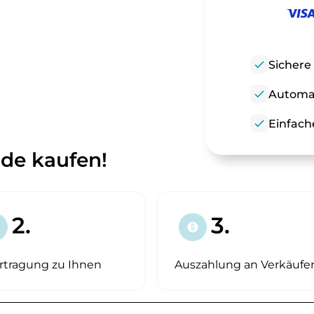
check
Sichere
check
Automat
check
Einfach
.de kaufen!
2.
3.
paid
rtragung zu Ihnen
Auszahlung an Verkäufe