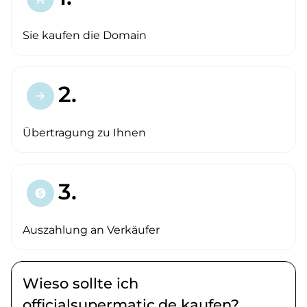
Sie kaufen die Domain
2.
arrow_forward
Übertragung zu Ihnen
3.
paid
Auszahlung an Verkäufer
Wieso sollte ich
officialsupermatic.de kaufen?