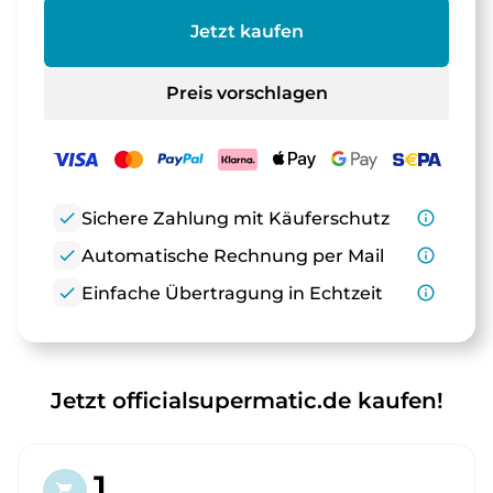
Jetzt kaufen
Preis vorschlagen
check
Sichere Zahlung mit Käuferschutz
info_outline
check
Automatische Rechnung per Mail
info_outline
check
Einfache Übertragung in Echtzeit
info_outline
Jetzt officialsupermatic.de kaufen!
1.
shopping_cart