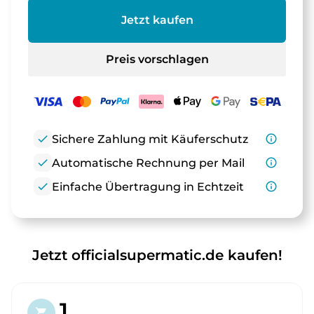
Jetzt kaufen
Preis vorschlagen
check
Sichere Zahlung mit Käuferschutz
info_outline
check
Automatische Rechnung per Mail
info_outline
check
Einfache Übertragung in Echtzeit
info_outline
Jetzt officialsupermatic.de kaufen!
1.
shopping_cart