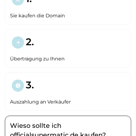
Sie kaufen die Domain
2.
arrow_forward
Übertragung zu Ihnen
3.
paid
Auszahlung an Verkäufer
Wieso sollte ich
officialsupermatic.de kaufen?