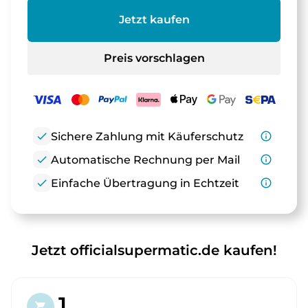
Jetzt kaufen
Preis vorschlagen
check
Sichere Zahlung mit Käuferschutz
info_outline
check
Automatische Rechnung per Mail
info_outline
check
Einfache Übertragung in Echtzeit
info_outline
Jetzt officialsupermatic.de kaufen!
1.
shopping_cart