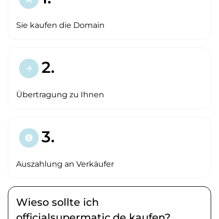
Sie kaufen die Domain
2.
arrow_forward
Übertragung zu Ihnen
3.
paid
Auszahlung an Verkäufer
Wieso sollte ich
officialsupermatic.de kaufen?