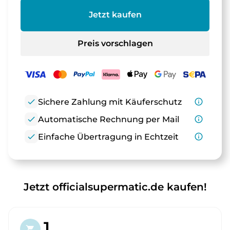
Jetzt kaufen
Preis vorschlagen
check
Sichere Zahlung mit Käuferschutz
info_outline
check
Automatische Rechnung per Mail
info_outline
check
Einfache Übertragung in Echtzeit
info_outline
Jetzt officialsupermatic.de kaufen!
1.
shopping_cart