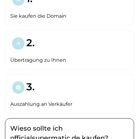
Sie kaufen die Domain
2.
arrow_forward
Übertragung zu Ihnen
3.
paid
Auszahlung an Verkäufer
Wieso sollte ich
officialsupermatic.de kaufen?