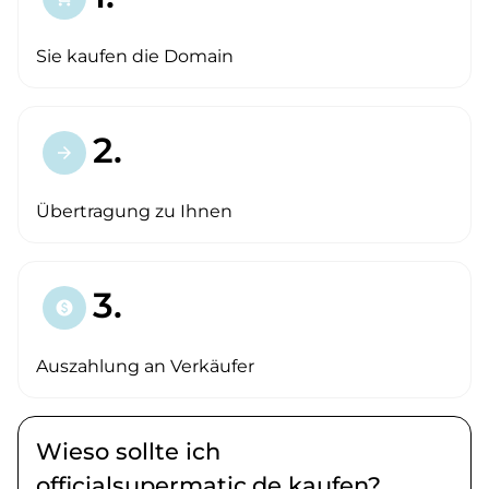
Sie kaufen die Domain
2.
arrow_forward
Übertragung zu Ihnen
3.
paid
Auszahlung an Verkäufer
Wieso sollte ich
officialsupermatic.de kaufen?