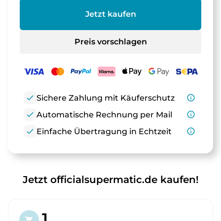
Jetzt kaufen
Preis vorschlagen
check
Sichere Zahlung mit Käuferschutz
info_outline
check
Automatische Rechnung per Mail
info_outline
check
Einfache Übertragung in Echtzeit
info_outline
Jetzt officialsupermatic.de kaufen!
1.
shopping_cart