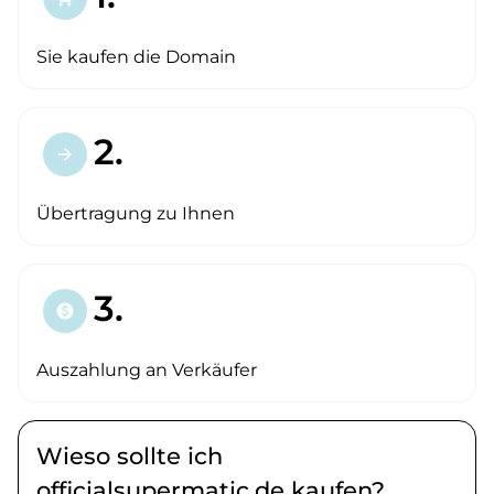
Sie kaufen die Domain
2.
arrow_forward
Übertragung zu Ihnen
3.
paid
Auszahlung an Verkäufer
Wieso sollte ich
officialsupermatic.de kaufen?