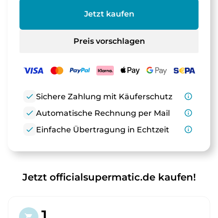
Jetzt kaufen
Preis vorschlagen
check
Sichere Zahlung mit Käuferschutz
info_outline
check
Automatische Rechnung per Mail
info_outline
check
Einfache Übertragung in Echtzeit
info_outline
Jetzt officialsupermatic.de kaufen!
1.
shopping_cart