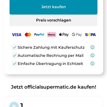
Jetzt kaufen
Preis vorschlagen
check
Sichere Zahlung mit Käuferschutz
info_outline
check
Automatische Rechnung per Mail
info_outline
check
Einfache Übertragung in Echtzeit
info_outline
Jetzt officialsupermatic.de kaufen!
1.
shopping_cart