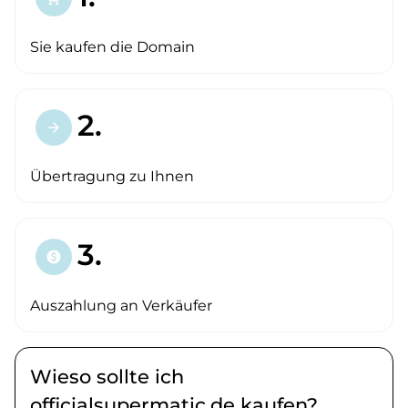
Sie kaufen die Domain
2.
arrow_forward
Übertragung zu Ihnen
3.
paid
Auszahlung an Verkäufer
Wieso sollte ich
officialsupermatic.de kaufen?